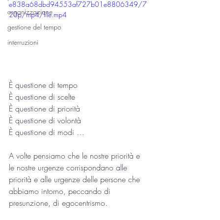
e838a68dbd94553af727b01e8806349/7
organizzazione
20p/mp4/file.mp4
gestione del tempo
interruzioni
È questione di tempo 
È questione di scelte 
È questione di priorità 
È questione di volontà 
È questione di modi …
A volte pensiamo che le nostre priorità e 
le nostre urgenze corrispondano alle 
priorità e alle urgenze delle persone che 
abbiamo intorno, peccando di 
presunzione, di egocentrismo. 