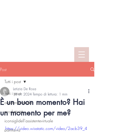
Post
Tutti i post
Letizia De Rosa
Tutti i post
18 ott 2024
Tempo di lettura: 1 min
È un buon momento? Hai
assistentevirtuale
un momento per me?
produttività
iconsiglidell'assistentevirtuale
https://video.wixstatic.com/video/2acb39_4
partitaiva