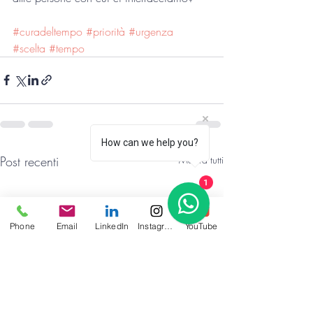
#curadeltempo
#priorità
#urgenza
#scelta
#tempo
How can we help you?
Post recenti
Mostra tutti
1
Phone
Email
LinkedIn
Instagram
YouTube